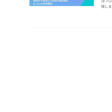
はプロ
授しま