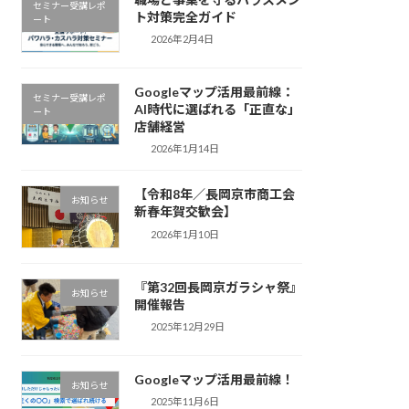
セミナー受講レポ
ト対策完全ガイド
ート
2026年2月4日
Googleマップ活用最前線：
セミナー受講レポ
AI時代に選ばれる「正直な」
ート
店舗経営
2026年1月14日
【令和8年／長岡京市商工会
お知らせ
新春年賀交歓会】
2026年1月10日
『第32回長岡京ガラシャ祭』
お知らせ
開催報告
2025年12月29日
Googleマップ活用最前線！
お知らせ
2025年11月6日