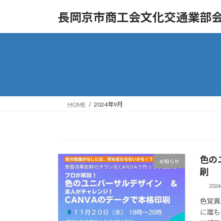
コ
ナ
長岡京市商工会文化交通業部
ン
ビ
テ
ゲ
ン
ー
ツ
シ
へ
ョ
ス
ン
キ
に
ッ
移
HOME
2024年9月
プ
動
色の
お知らせ
刷
202
色覚異
に誰も