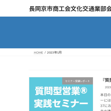
コ
ナ
長岡京市商工会文化交通業部
ン
ビ
テ
ゲ
ン
ー
ツ
シ
へ
ョ
ス
ン
キ
に
ッ
移
HOME
2023年1月
プ
動
『質
セミナー受講レポート
202
本日の
ーには
37に