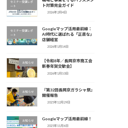
セミナー受講レポ
ト対策完全ガイド
ート
2026年2月4日
Googleマップ活用最前線：
セミナー受講レポ
AI時代に選ばれる「正直な」
ート
店舗経営
2026年1月14日
【令和8年／長岡京市商工会
お知らせ
新春年賀交歓会】
2026年1月10日
『第32回長岡京ガラシャ祭』
お知らせ
開催報告
2025年12月29日
Googleマップ活用最前線！
お知らせ
2025年11月6日