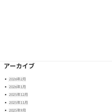
長岡京市産業文化会館2F
営業時間
月曜日−金曜日: 8:30–17:15
電話番号
075-951-8029
FAX番号
075-958-2473
E-mail
nagaokakyo.bunka@gmail.com
アーカイブ
2026年2月
2026年1月
2025年12月
2025年11月
2025年9月