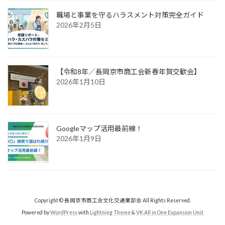
職場と事業を守るハラスメント対策完全ガイド
2026年2月5日
【令和8年／長岡京市商工会新春年賀交歓会】
2026年1月10日
Googleマップ活用最前線！
2026年1月9日
Copyright © 長岡京市商工会文化交通業部会 All Rights Reserved.
Powered by
WordPress
with
Lightning Theme
&
VK All in One Expansion Unit