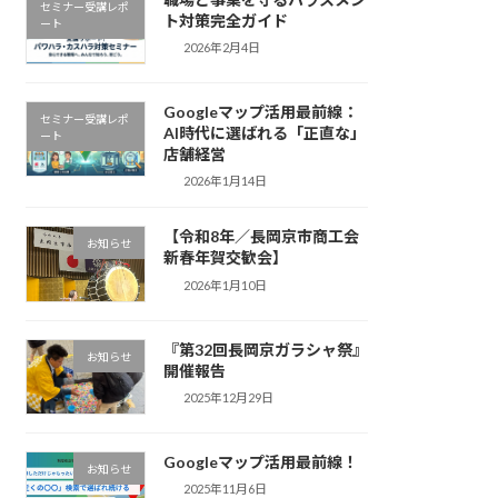
セミナー受講レポ
ト対策完全ガイド
ート
2026年2月4日
Googleマップ活用最前線：
セミナー受講レポ
AI時代に選ばれる「正直な」
ート
店舗経営
2026年1月14日
【令和8年／長岡京市商工会
お知らせ
新春年賀交歓会】
2026年1月10日
『第32回長岡京ガラシャ祭』
お知らせ
開催報告
2025年12月29日
Googleマップ活用最前線！
お知らせ
2025年11月6日