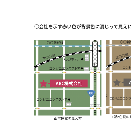
○会社を示す赤い色が背景色に混じって見え
1型2色覚
正常色覚の見え方