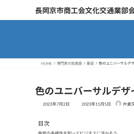
コ
ナ
長岡京市商工会文化交通業部
ン
ビ
テ
ゲ
ン
ー
ツ
シ
へ
ョ
ス
ン
キ
に
ッ
移
HOME
専門家の知恵袋
販促
色のユニバーサルデ
プ
動
色のユニバーサルデザ
最
2023年7月2日
2023年11月5日
片倉
終
更
新
目次
日
時
色覚の多様性を知ってビジネスに活かそう。